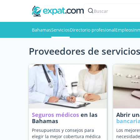
Buscar
Bahamas
Servicios
Directorio profesional
Empleos
Inm
Proveedores de servicios
Seguros médicos
en las
Abrir u
Bahamas
bancari
Presupuestos y consejos para
Los mejore
elegir la mejor cobertura médica
necesidade