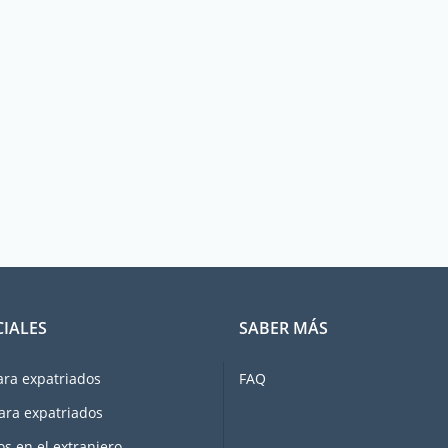
CIALES
SABER MÁS
ara expatriados
FAQ
ara expatriados
os en el extranjero