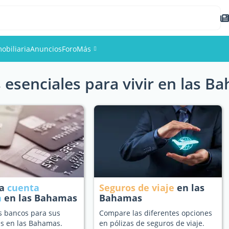
obiliaria
Anuncios
Foro
Más
 esenciales para vivir en las B
Eventos
Miembros
Fotos
na
cuenta
Seguros de viaje
en las
a
en las Bahamas
Bahamas
s bancos para sus
Compare las diferentes opciones
s en las Bahamas.
en pólizas de seguros de viaje.