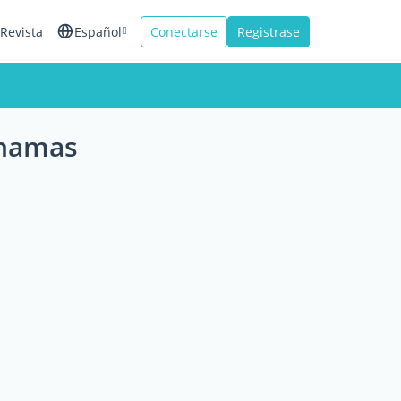
Revista
Español
Conectarse
Registrase
English
Français
ahamas
Italiano