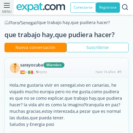
Conectarse
Registrase
MENU
/
/
/
que trabajo hay,que pudiera hacer?
Foro
Senegal
que trabajo hay,que pudiera hacer?
Nueva conversación
Suscribirse
sarayocuba
Miembro
1
hace 14 años
#1
|
POSTS
Hola,me gustaria vivir en senegal,vivo en canarias, he
viajado mucho europa pero no me gusta,como pudiera
es que no se como explicar,que trabajo hay,que pudiera
hacer? la vida ahi es como la imagino?tranquila en paz?
muchas gracias,estoy interezada,a pezar que es normal
las dudas,que pueda tener.
Saludos y Energia posi