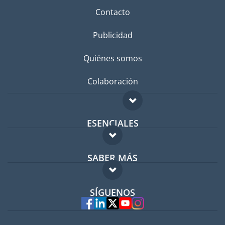
Contacto
Publicidad
Quiénes somos
Colaboración
ESENCIALES
Foro para expatriados
SABER MÁS
Guía para expatriados
FAQ
Trabajos en el extranjero
SÍGUENOS
Expertos