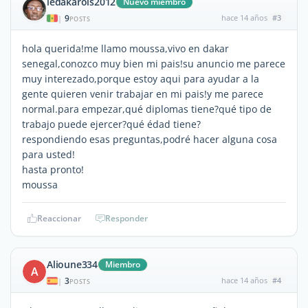
ledakarois2012
Nuevo miembro
9
hace 14 años
#3
|
POSTS
hola querida!me llamo moussa,vivo en dakar
senegal,conozco muy bien mi pais!su anuncio me parece
muy interezado,porque estoy aqui para ayudar a la
gente quieren venir trabajar en mi pais!y me parece
normal.para empezar,qué diplomas tiene?qué tipo de
trabajo puede ejercer?qué édad tiene?
respondiendo esas preguntas,podré hacer alguna cosa
para usted!
hasta pronto!
moussa
Reaccionar
Responder
Alioune334
Miembro
A
3
hace 14 años
#4
|
POSTS