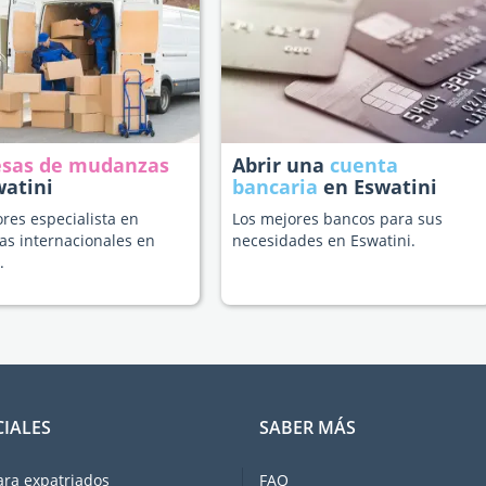
sas de mudanzas
Abrir una
cuenta
watini
bancaria
en Eswatini
res especialista en
Los mejores bancos para sus
s internacionales en
necesidades en Eswatini.
.
CIALES
SABER MÁS
ara expatriados
FAQ