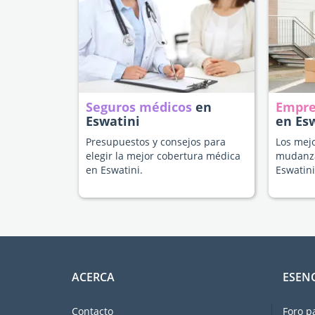
Seguros médicos
en
Empre
Eswatini
en Es
Presupuestos y consejos para
Los mejo
elegir la mejor cobertura médica
mudanza
en Eswatini.
Eswatini
ACERCA
ESEN
Contacto
Foro p