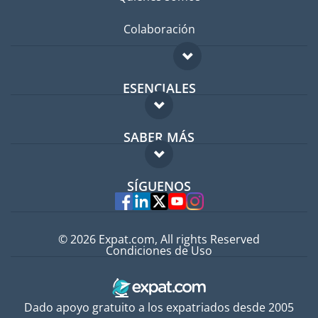
Colaboración
ESENCIALES
Foro para expatriados
SABER MÁS
Guía para expatriados
FAQ
Trabajos en el extranjero
SÍGUENOS
Expertos
© 2026 Expat.com, All rights Reserved
Condiciones de Uso
Dado apoyo gratuito a los expatriados desde 2005