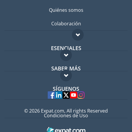
Quiénes somos
Colaboración
ESENCIALES
Foro para expatriados
SABER MÁS
Guía para expatriados
FAQ
Trabajos en el extranjero
SÍGUENOS
Expertos
© 2026 Expat.com, All rights Reserved
Condiciones de Uso