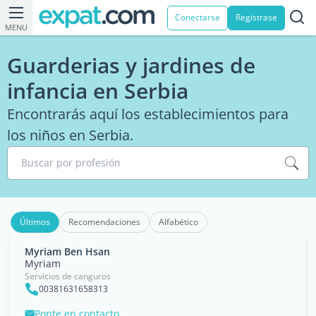
Conectarse
Registrase
MENU
Guarderias y jardines de
infancia en Serbia
Encontrarás aquí los establecimientos para
los niños en Serbia.
Buscar por profesión
Últimos
Recomendaciones
Alfabético
Myriam Ben Hsan
Myriam
Servicios de canguros
00381631658313
Ponte en contacto