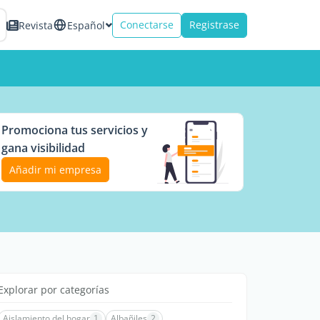
Conectarse
Registrase
Revista
Español
Promociona tus servicios y
gana visibilidad
Añadir mi empresa
Explorar por categorías
Aislamiento del hogar
1
Albañiles
2