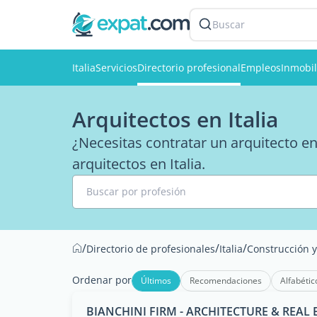
Buscar
Italia
Servicios
Directorio profesional
Empleos
Inmobil
Arquitectos en Italia
¿Necesitas contratar un arquitecto en 
arquitectos en Italia.
Buscar por profesión
/
/
/
Directorio de profesionales
Italia
Construcción 
Ordenar por
Últimos
Recomendaciones
Alfabétic
BIANCHINI FIRM - ARCHITECTURE & REAL 