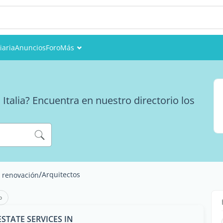
iaria
Anuncios
Foro
Más
Eventos
Miembros
Italia? Encuentra en nuestro directorio los
Fotos
/
Arquitectos
y renovación
o
ESTATE SERVICES IN