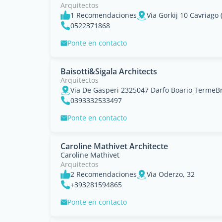
Arquitectos
1 Recomendaciones
Via Gorkij 10 Cavriago 
0522371868
Ponte en contacto
Baisotti&Sigala Architects
Arquitectos
Via De Gasperi 2325047 Darfo Boario TermeB
0393332533497
Ponte en contacto
Caroline Mathivet Architecte
Caroline Mathivet
Arquitectos
2 Recomendaciones
Via Oderzo, 32
+393281594865
Ponte en contacto