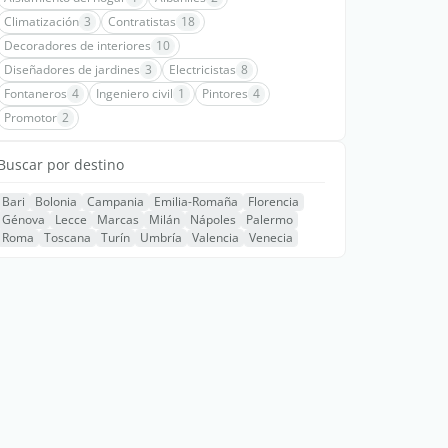
Climatización
3
Contratistas
18
Decoradores de interiores
10
Diseñadores de jardines
3
Electricistas
8
Fontaneros
4
Ingeniero civil
1
Pintores
4
Promotor
2
Buscar por destino
Bari
Bolonia
Campania
Emilia-Romaña
Florencia
Génova
Lecce
Marcas
Milán
Nápoles
Palermo
Roma
Toscana
Turín
Umbría
Valencia
Venecia