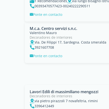
1 Recomendaciones
via lungo bisagno istri
00393470577423-00240222290511
Ponte en contacto
M.c.a. Centro servizi s.n.c.
Valentino Mauro
Decoradores de interiores
Via. De Filippi 17, Sardegna. Costa smeralda
3921607708
Ponte en contacto
Lavori Edili di massimiliano mengozzi
Decoradores de interiores
via pietro pirazzoli 7 novafeltria, rimini
3396412449