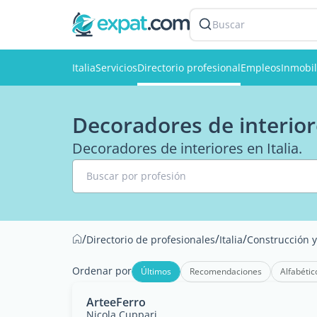
Buscar
Italia
Servicios
Directorio profesional
Empleos
Inmobil
Decoradores de interiore
Decoradores de interiores en Italia.
Buscar por profesión
/
/
/
Directorio de profesionales
Italia
Construcción 
Ordenar por
Últimos
Recomendaciones
Alfabétic
ArteeFerro
Nicola Cuppari