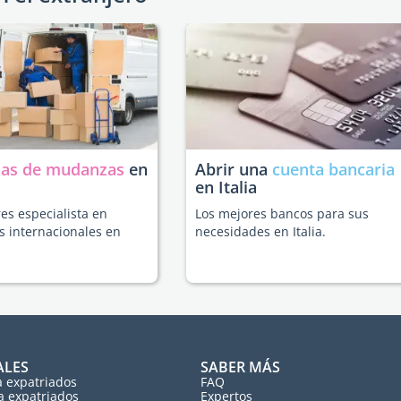
as de mudanzas
en
Abrir una
cuenta bancaria
en Italia
es especialista en
Los mejores bancos para sus
 internacionales en
necesidades en Italia.
ALES
SABER MÁS
a expatriados
FAQ
a expatriados
Expertos