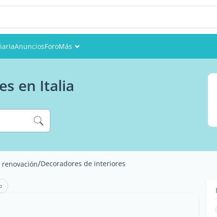
iaria
Anuncios
Foro
Más
Eventos
s en Italia
Miembros
Fotos
/
Decoradores de interiores
y renovación
o