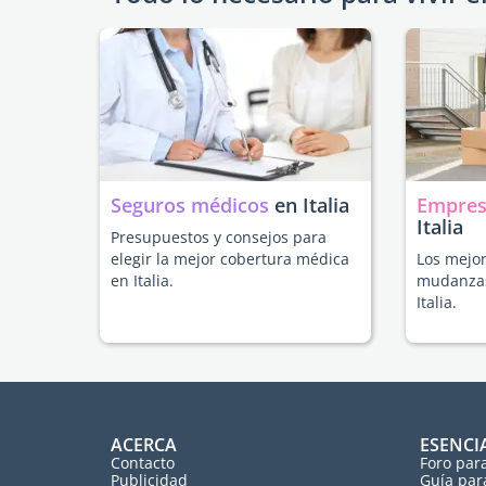
Seguros médicos
en Italia
Empres
Italia
Presupuestos y consejos para
elegir la mejor cobertura médica
Los mejor
en Italia.
mudanzas
Italia.
ACERCA
ESENCI
Contacto
Foro par
Publicidad
Guía par