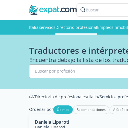
Buscar
Italia
Servicios
Directorio profesional
Empleos
Inmobil
Traductores e intérprete
Encuentra debajo la lista de los traduc
Buscar por profesión
/
/
/
Directorio de profesionales
Italia
Servicios prof
Ordenar por
Últimos
Recomendaciones
Alfabétic
Daniela Liparoti
Daniela Liparoti