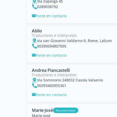
Via Soperga 45
0289038792
Ponte en contacto
Ablio
Traductores e intérpretes
via san Giovanni Valdarno 8, Rome, Latium
00390694807005
Ponte en contacto
Andrea Piancastelli
Traductores e intérpretes
Via Sommorio 248032 Casola Valsenio
00393460955361
Ponte en contacto
Marie-José
Recomendado
Marie-José