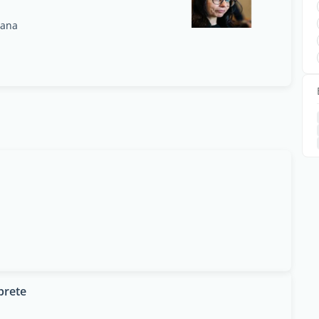
cana
prete