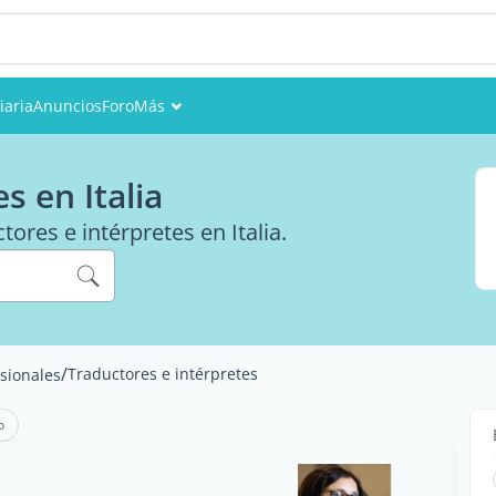
iaria
Anuncios
Foro
Más
Eventos
s en Italia
Miembros
tores e intérpretes en Italia.
Fotos
/
Traductores e intérpretes
esionales
o