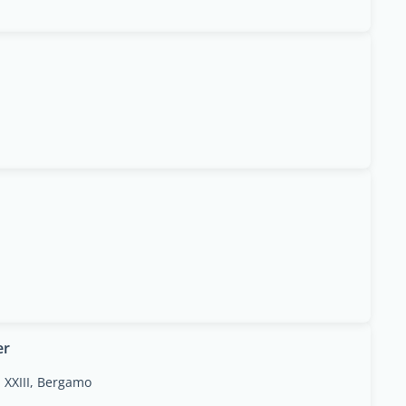
er
i XXIII, Bergamo