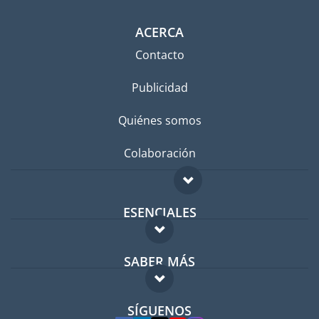
ACERCA
Contacto
Publicidad
Quiénes somos
Colaboración
ESENCIALES
Foro para expatriados
SABER MÁS
Guía para expatriados
FAQ
Trabajos en el extranjero
SÍGUENOS
Expertos