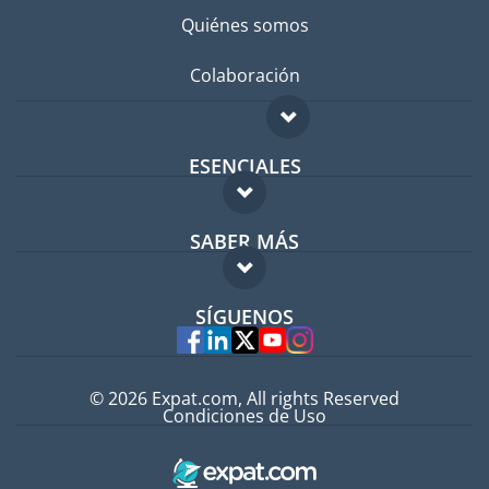
Quiénes somos
Colaboración
ESENCIALES
Foro para expatriados
SABER MÁS
Guía para expatriados
FAQ
Trabajos en el extranjero
SÍGUENOS
Expertos
© 2026 Expat.com, All rights Reserved
Condiciones de Uso