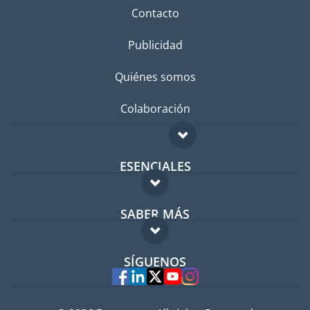
Contacto
Publicidad
Quiénes somos
Colaboración
ESENCIALES
Foro para expatriados
SABER MÁS
Guía para expatriados
FAQ
Trabajos en el extranjero
SÍGUENOS
Expertos