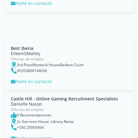
Ponte en contacto
Best Iberia
EileenOMalley
Oficinas de empleo
3rd FloorMontarik HouseBedlam Court
00353868144636
Ponte en contacto
Castle Hill - Online Gaming Recruitment Specialists
Danielle Nason
Oficinas de empleo
9 Recomendaciones
2c Garrison House, Library Ramp
+350 20065664