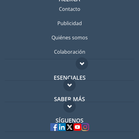
Contacto
Publicidad
Quiénes somos
Colaboración
ESENCIALES
Foro para expatriados
SABER MÁS
Guía para expatriados
FAQ
Trabajos en el extranjero
SÍGUENOS
Expertos