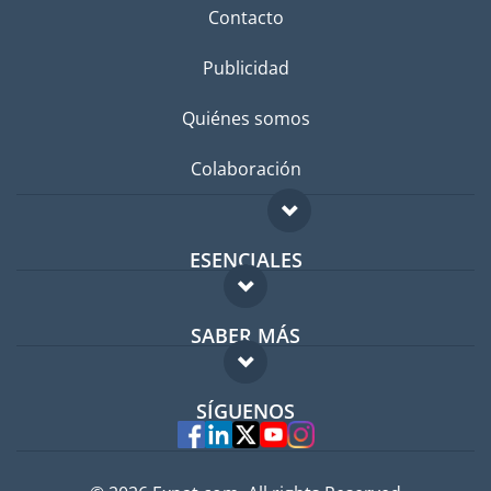
Contacto
Publicidad
Quiénes somos
Colaboración
ESENCIALES
Foro para expatriados
SABER MÁS
Guía para expatriados
FAQ
Trabajos en el extranjero
SÍGUENOS
Expertos