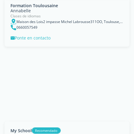
Formation Toulousaine
Annabelle
Clases de idiomas
Maison des Lois2 impasse Michel Labrousse311OO, Toulouse, Région Midi-Pyrénées
0660057549
Ponte en contacto
My School
Recomendado