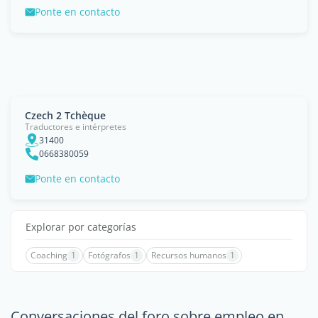
Ponte en contacto
Czech 2 Tchèque
Traductores e intérpretes
31400
0668380059
Ponte en contacto
Explorar por categorías
Coaching
1
Fotógrafos
1
Recursos humanos
1
Conversaciones del foro sobre empleo en