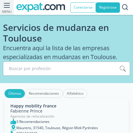
Conectarse
Registrase
MENU
Servicios de mudanza en
Toulouse
Encuentra aquí la lista de las empresas
especializadas en mudanzas en Toulouse.
Buscar por profesión
Últimos
Recomendaciones
Alfabético
Happy mobility France
Fabienne Prince
Agencias de relocalización
3 Recomendaciones
Maurens, 31540, Toulouse, Région Midi-Pyrénées