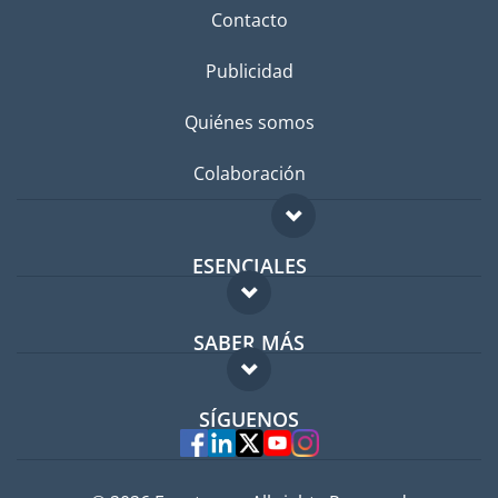
Contacto
Publicidad
Quiénes somos
Colaboración
ESENCIALES
Foro para expatriados
SABER MÁS
Guía para expatriados
FAQ
Trabajos en el extranjero
SÍGUENOS
Expertos