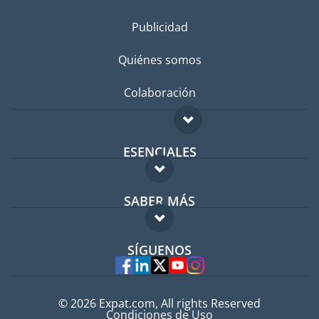
Publicidad
Quiénes somos
Colaboración
ESENCIALES
Foro para expatriados
SABER MÁS
Guía para expatriados
FAQ
Trabajos en el extranjero
SÍGUENOS
Expertos
© 2026 Expat.com, All rights Reserved
Condiciones de Uso