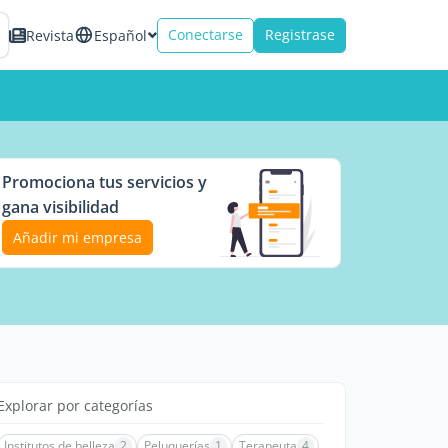
Conectarse
Registrase
Revista
Español
Promociona tus servicios y
gana visibilidad
Añadir mi empresa
Explorar por categorías
Institutos de belleza
2
Peluquerías
1
Terapeuta
4