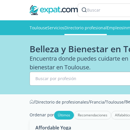
Buscar
Toulouse
Servicios
Directorio profesional
Empleos
Inm
Belleza y Bienestar en 
Encuentra donde puedes cuidarte en la
bienestar en Toulouse.
Buscar por profesión
/
/
/
/
Be
Directorio de profesionales
Francia
Toulouse
Ordenar por
Últimos
Recomendaciones
Alfabétic
Affordable Yoga