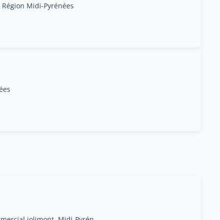
, Région Midi-Pyrénées
nées
Toulouse , 7 place commercial jolimont, Midi-Pyrénées