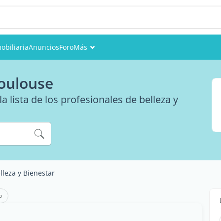
obiliaria
Anuncios
Foro
Más
Eventos
Toulouse
Miembros
 lista de los profesionales de belleza y
Fotos
lleza y Bienestar
o