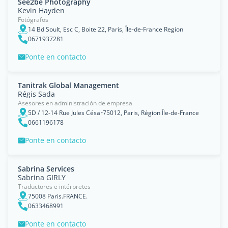
See2be Photography
Kevin Hayden
Fotógrafos
14 Bd Soult, Esc C, Boite 22, Paris, Île-de-France Region
0671937281
Ponte en contacto
Tanitrak Global Management
Régis Sada
Asesores en administración de empresa
5D / 12-14 Rue Jules César75012, Paris, Région Île-de-France
0661196178
Ponte en contacto
Sabrina Services
Sabrina GIRLY
Traductores e intérpretes
75008 Paris.FRANCE.
0633468991
Ponte en contacto