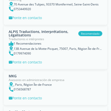
70 Avenue des Tulipes, 93370 Montfermeil, Seine-Saint-Denis
0753449920
Ponte en contacto
ALPIS Traductions, Interprétations,
Recomendado
Légalisations
Traductores e intérpretes
1 Recomendaciones
13B Avenue de la Motte-Picquet, 75007, Paris, Région Île-de-France
0179974090
Ponte en contacto
MKG
Asesores en administración de empresa
, Paris, Région Île-de-France
0156568787
Ponte en contacto