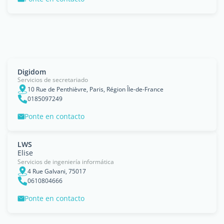
Digidom
Servicios de secretariado
10 Rue de Penthièvre, Paris, Région Île-de-France
0185097249
Ponte en contacto
LWS
Elise
Servicios de ingeniería informática
4 Rue Galvani, 75017
0610804666
Ponte en contacto