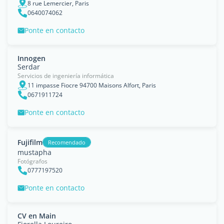
8 rue Lemercier, Paris
0640074062
Ponte en contacto
Innogen
Serdar
Servicios de ingeniería informática
11 impasse Fiocre 94700 Maisons Alfort, Paris
0671911724
Ponte en contacto
Fujifilm
Recomendado
mustapha
Fotógrafos
0777197520
Ponte en contacto
CV en Main