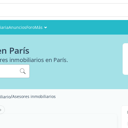
iaria
Anuncios
Foro
Más
Eventos
en París
Miembros
res inmobiliarios en París.
Fotos
/
Asesores inmobiliarios
liario
o