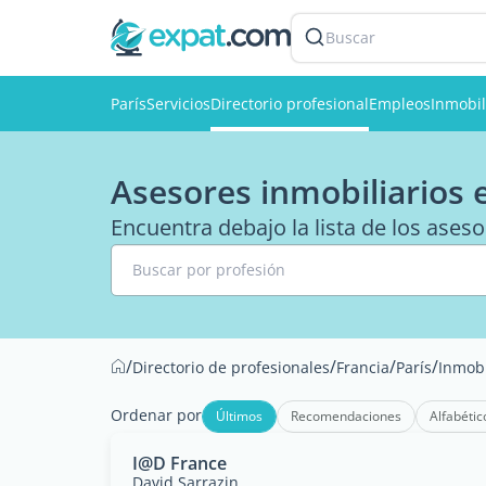
Buscar
París
Servicios
Directorio profesional
Empleos
Inmobil
Asesores inmobiliarios 
Encuentra debajo la lista de los aseso
Buscar por profesión
/
/
/
/
Directorio de profesionales
Francia
París
Inmobi
Ordenar por
Últimos
Recomendaciones
Alfabétic
I@D France
David Sarrazin