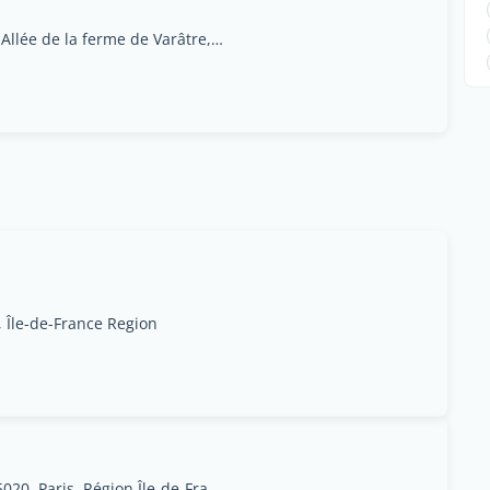
Carre Haussmann III,1 Allée de la ferme de Varâtre,77127 Lieusaint, Paris, Région Île-de-France
, Île-de-France Region
76 Rue de Belleville, 75020, Paris, Région Île-de-France