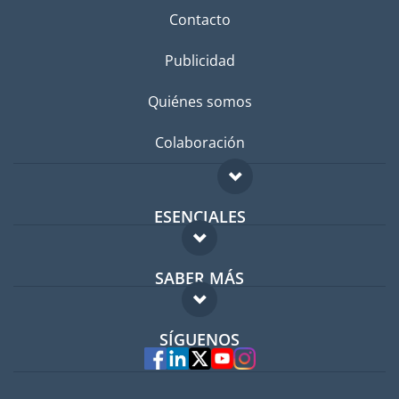
Contacto
Publicidad
Quiénes somos
Colaboración
ESENCIALES
Foro para expatriados
SABER MÁS
Guía para expatriados
FAQ
Trabajos en el extranjero
SÍGUENOS
Expertos