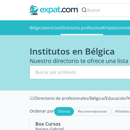
Buscar
Bélgica
Servicios
Directorio profesional
Empleos
Inmob
Institutos en Bélgica
Nuestro directorio te ofrece una lista 
Buscar por profesión
/
/
/
/
I
Directorio de profesionales
Bélgica
Educación
Ordenar por
Últimos
Recomendaciones
Alfabétic
Box Cursos
Naiara Gabriel