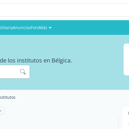
iliaria
Anuncios
Foro
Más
Eventos
Miembros
de los institutos en Bélgica.
Fotos
nstitutos
o