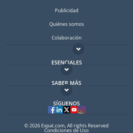
Publicidad
Quiénes somos
Colaboración
ESENCIALES
Foro para expatriados
SABER MÁS
Guía para expatriados
FAQ
Trabajos en el extranjero
SÍGUENOS
Expertos
© 2026 Expat.com, All rights Reserved
Condiciones de Uso