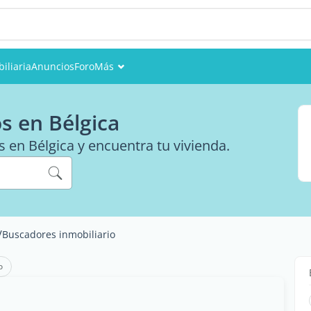
iliaria
Anuncios
Foro
Más
Eventos
s en Bélgica
Miembros
 en Bélgica y encuentra tu vivienda.
Fotos
/
Buscadores inmobiliario
o