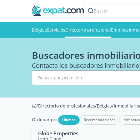
Buscar
Bélgica
Servicios
Directorio profesional
Empleos
Inmob
Buscadores inmobiliario
Contacta los buscadores inmobiliarios
Buscar por profesión
/
/
/
Directorio de profesionales
Bélgica
Inmobiliario
Ordenar por
Últimos
Recomendaciones
Alfabétic
Globe Properties
Lynn D'hoe