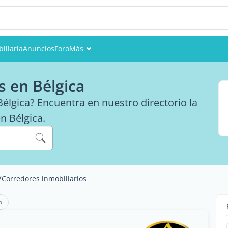
iliaria
Anuncios
Foro
Más
Eventos
s en Bélgica
Miembros
élgica? Encuentra en nuestro directorio la
en Bélgica.
Fotos
/
Corredores inmobiliarios
o