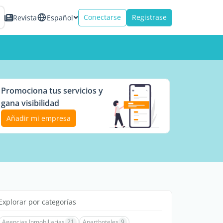
Conectarse
Registrase
Revista
Español
Promociona tus servicios y
gana visibilidad
Añadir mi empresa
Explorar por categorías
Agencias Inmobiliarias
21
Aparthoteles
9