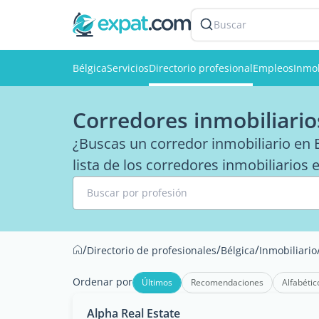
Buscar
Bélgica
Servicios
Directorio profesional
Empleos
Inmob
Corredores inmobiliario
¿Buscas un corredor inmobiliario en B
lista de los corredores inmobiliarios 
Buscar por profesión
/
/
/
Directorio de profesionales
Bélgica
Inmobiliario
Ordenar por
Últimos
Recomendaciones
Alfabétic
Alpha Real Estate