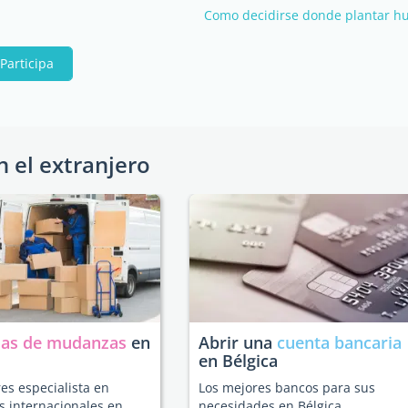
Como decidirse donde plantar hu
Participa
n el extranjero
as de mudanzas
en
Abrir una
cuenta bancaria
en Bélgica
es especialista en
Los mejores bancos para sus
 internacionales en
necesidades en Bélgica.