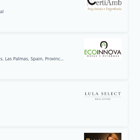
al
Carretera General, 52, 155, 35100 Maspalomas, Las Palmas, Spain, Provincia de Las Palmas, Canarias - España