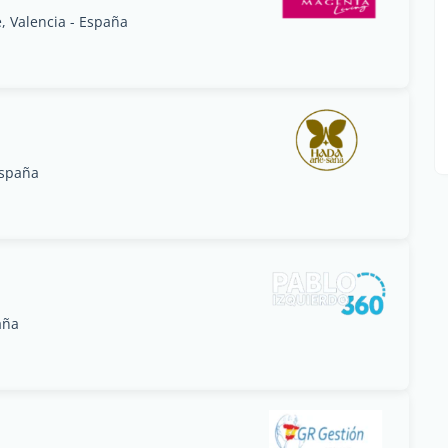
e, Valencia - España
España
aña