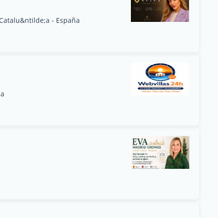
 Catalu&ntilde;a - España
ña