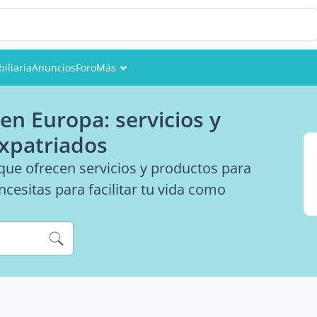
iliaria
Anuncios
Foro
Más
Eventos
en Europa: servicios y
Miembros
expatriados
Fotos
ue ofrecen servicios y productos para
cesitas para facilitar tu vida como