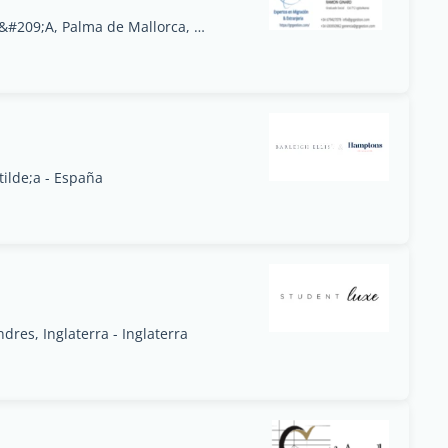
Mimoses, 14 07193 Palmanyola Bunyola ESPA&#209;A, Palma de Mallorca, Islas Baleares - España
tilde;a - España
res, Inglaterra - Inglaterra