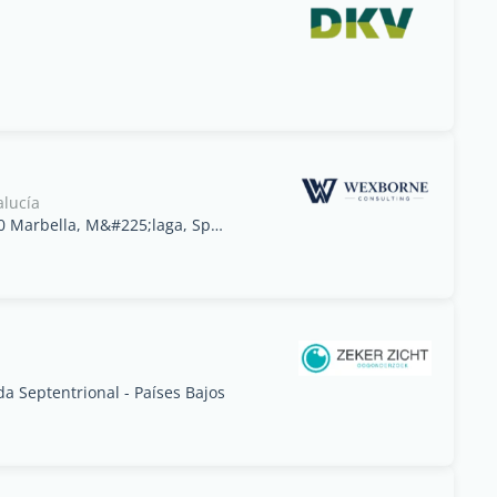
lucía
C. Mlle. Ribera, Nueva Andaluc&#237;a, 29660 Marbella, M&#225;laga, Spain, Andaluc&iacute;a - España
 Septentrional - Países Bajos