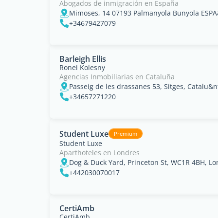
Abogados de inmigración en España
+34679427079
Barleigh Ellis
Ronei Kolesny
Agencias Inmobiliarias en Cataluña
Passeig de les drassanes 53, Sitges, Catalu&n
+34657271220
Student Luxe
Premium
Student Luxe
Aparthoteles en Londres
Dog & Duck Yard, Princeton St, WC1R 4BH, Lond
+442030070017
CertiAmb
CertiAmb