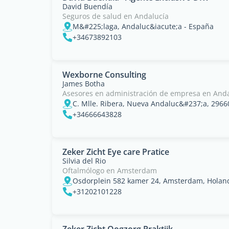
David Buendía
Seguros de salud en Andalucía
M&#225;laga, Andaluc&iacute;a - España
+34673892103
Wexborne Consulting
James Botha
Asesores en administración de empresa en Anda
+34666643828
Zeker Zicht Eye care Pratice
Silvia del Rio
Oftalmólogo en Amsterdam
Osdorplein 582 kamer 24, Amsterdam, Holanda
+31202101228