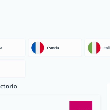
ca
Francia
Ital
ctorio