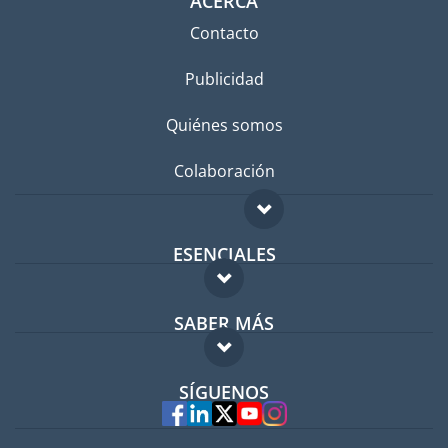
ACERCA
Contacto
Publicidad
Quiénes somos
Colaboración
ESENCIALES
Foro para expatriados
SABER MÁS
Guía para expatriados
FAQ
Trabajos en el extranjero
SÍGUENOS
Expertos