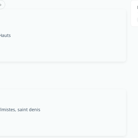
o
 Hauts
lmistes, saint denis