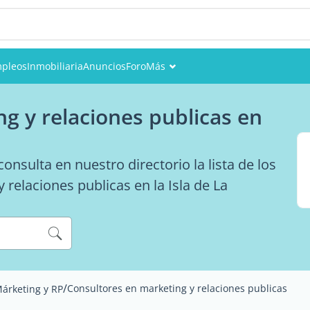
pleos
Inmobiliaria
Anuncios
Foro
Más
Eventos
g y relaciones publicas en
Miembros
Fotos
nsulta en nuestro directorio la lista de los
 relaciones publicas en la Isla de La
/
Consultores en marketing y relaciones publicas
árketing y RP