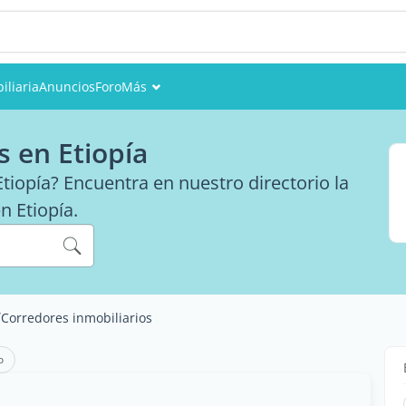
iliaria
Anuncios
Foro
Más
Eventos
s en Etiopía
Miembros
tiopía? Encuentra en nuestro directorio la
n Etiopía.
Fotos
/
Corredores inmobiliarios
o