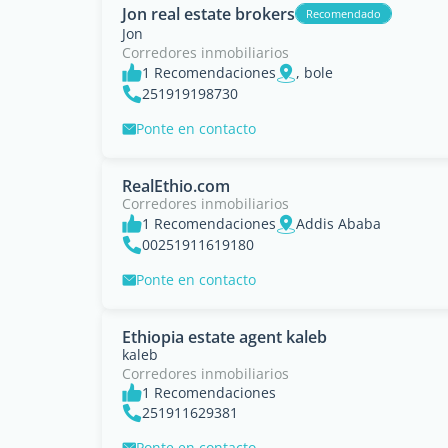
Jon real estate brokers
Recomendado
Jon
Corredores inmobiliarios
1 Recomendaciones
, bole
251919198730
Ponte en contacto
RealEthio.com
Corredores inmobiliarios
1 Recomendaciones
Addis Ababa
00251911619180
Ponte en contacto
Ethiopia estate agent kaleb
kaleb
Corredores inmobiliarios
1 Recomendaciones
251911629381
Ponte en contacto