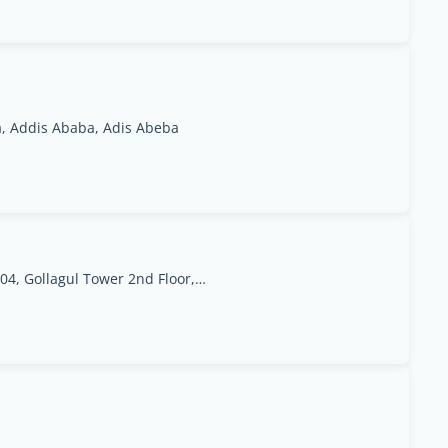
, Addis Ababa, Adis Abeba
Bole Sub City, Woreda 04, Gollagul Tower 2nd Floor, Office 211.