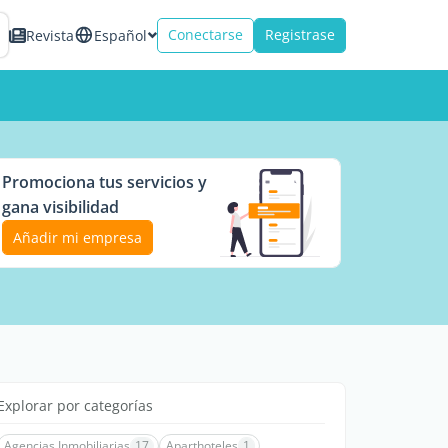
Conectarse
Registrase
Revista
Español
Promociona tus servicios y
gana visibilidad
Añadir mi empresa
Explorar por categorías
Agencias Inmobiliarias
17
Aparthoteles
1