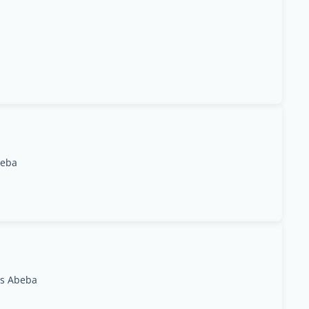
beba
is Abeba