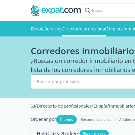
Buscar
Etiopía
Servicios
Directorio profesional
Empleos
Inmob
Corredores inmobiliario
¿Buscas un corredor inmobiliario en E
lista de los corredores inmobiliarios e
Buscar por profesión
/
/
/
Directorio de profesionales
Etiopía
Inmobiliario
Ordenar por
Últimos
Recomendaciones
Alfabétic
HighClass_Brokers
Recomendado