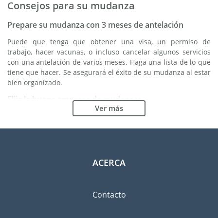
Consejos para su mudanza
Prepare su mudanza con 3 meses de antelación
Puede que tenga que obtener una visa, un permiso de
trabajo, hacer vacunas, o incluso cancelar algunos servicios
con una antelación de varios meses. Haga una lista de lo que
tiene que hacer. Se asegurará el éxito de su mudanza al estar
bien organizado.
Elija la buena empresa de mudanzas
Ver más
Los servicios de una buena empresa de mudanzas son
esenciales para cualquier proyecto de expatriación a Etiopía.
Los organismos reguladores independientes como FIDI le
permiten tener una idea clara de las empresas de mudanzas
en las cuales usted puede confiar. Los procedimientos
ACERCA
internos de calidad, la variedad de paquetes de envoltura
disponible y una red importante son unas garantías de
calidad.
Contacto
Clasifique y ordene las pertenencias que llevará
consigo