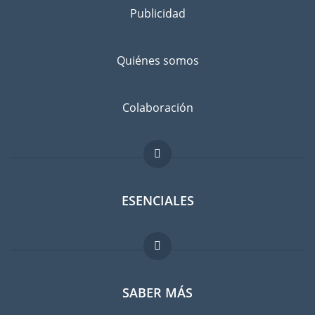
Publicidad
Separe los bienes que desea llevar a Etiopía de los que va a
dejar atrás, con un amigo o en un guardamuebles. Infórmese
bien: ¿No sería más barato comprar cosas en Etiopía en lugar
Quiénes somos
de llevarlas con usted?
Evitar el riesgo de daños
Colaboración
No existe el riesgo cero. Suscribir un seguro contra daños
imprevistos es recomendable. Comparen las tarifas antes de
hacer su elección.
ESENCIALES
Foro para expatriados
SABER MÁS
Guia para expatriados