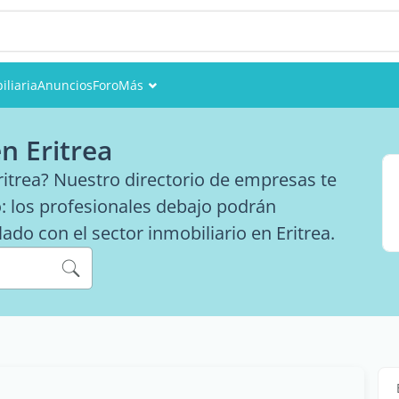
iliaria
Anuncios
Foro
Más
Eventos
en Eritrea
Miembros
itrea? Nuestro directorio de empresas te
: los profesionales debajo podrán
Fotos
ado con el sector inmobiliario en Eritrea.