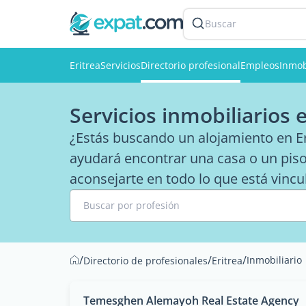
Buscar
Eritrea
Servicios
Directorio profesional
Empleos
Inmob
Servicios inmobiliarios 
¿Estás buscando un alojamiento en Er
ayudará encontrar una casa o un piso
aconsejarte en todo lo que está vincul
Buscar por profesión
/
/
/
Inmobiliario
Directorio de profesionales
Eritrea
Temesghen Alemayoh Real Estate Agency