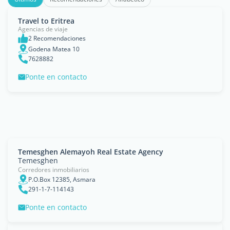
Travel to Eritrea
Agencias de viaje
2 Recomendaciones
Godena Matea 10
7628882
Ponte en contacto
Temesghen Alemayoh Real Estate Agency
Temesghen
Corredores inmobiliarios
P.O.Box 12385, Asmara
291-1-7-114143
Ponte en contacto