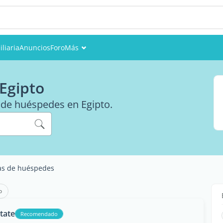
liaria
Anuncios
Foro
Más
Eventos
Egipto
Miembros
s de huéspedes en Egipto.
Fotos
as de huéspedes
o
tate
Recomendado