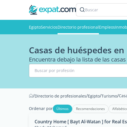
Buscar
Egipto
Servicios
Directorio profesional
Empleos
Inmobi
Casas de huéspedes en 
Encuentra debajo la lista de las casa
Buscar por profesión
/
/
/
/
Cas
Directorio de profesionales
Egipto
Turismo
Ordenar por
Últimos
Recomendaciones
Alfabétic
Country Home [ Bayt Al-Watan ] for Real Es