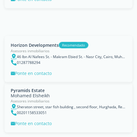
Horizon Developments
Recomendado
Asesores inmobiliarios
46 Ibn Al Nafees St. - Makram Ebied St. - Nasr City, Cairo, Muhafazat al Qahirah
01287788294
Ponte en contacto
Pyramids Estate
Mohamed Elsheikh
Asesores inmobiliarios
Sheraton street, star fish building , second floor, Hurghada, Red Sea
00201158533051
Ponte en contacto