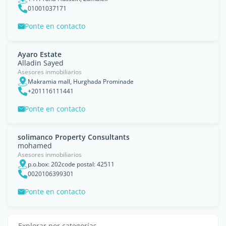
01001037171
Ponte en contacto
Ayaro Estate
Alladin Sayed
Asesores inmobiliarios
Makramia mall, Hurghada Prominade
+201116111441
Ponte en contacto
solimanco Property Consultants
mohamed
Asesores inmobiliarios
p.o.box: 202code postal: 42511
0020106399301
Ponte en contacto
Explorar por categorías