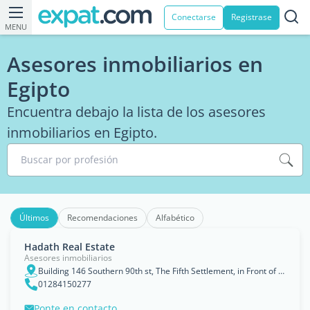
Conectarse
Registrase
MENU
Asesores inmobiliarios en
Egipto
Encuentra debajo la lista de los asesores
inmobiliarios en Egipto.
Buscar por profesión
Últimos
Recomendaciones
Alfabético
Hadath Real Estate
Asesores inmobiliarios
Building 146 Southern 90th st, The Fifth Settlement, in Front of Dusit Thani Lakeview, New Cairo., Muḩāfaz̧at al Qāhirah
01284150277
Ponte en contacto