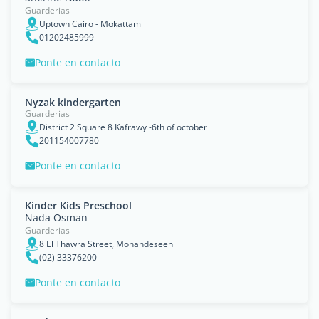
Guarderias
Uptown Cairo - Mokattam
01202485999
Ponte en contacto
Nyzak kindergarten
Guarderias
District 2 Square 8 Kafrawy -6th of october
201154007780
Ponte en contacto
Kinder Kids Preschool
Nada Osman
Guarderias
8 El Thawra Street, Mohandeseen
(02) 33376200
Ponte en contacto