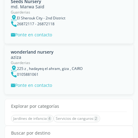
Seeds Nursery
md. Marwa Said
Guarderias
El Sherouk City - 2nd District
26872117 - 26872118
Ponte en contacto
wonderland nursery
aziza
Guarderias
225 z , hadayeq el ahram, giza , CAIRO
0105881061
Ponte en contacto
Explorar por categorías
Jardínes de infancia
4
Servicios de canguros
2
Buscar por destino