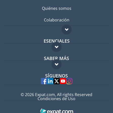
Quiénes somos
Colaboración
ESENCIALES
Foro para expatriados
SABER MÁS
Guía para expatriados
FAQ
Trabajos en el extranjero
SÍGUENOS
Expertos
© 2026 Expat.com, All rights Reserved
Condiciones de Uso