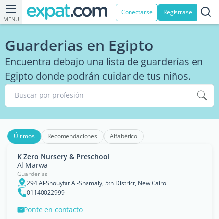
Conectarse
Registrase
MENU
Guarderias en Egipto
Encuentra debajo una lista de guarderías en
Egipto donde podrán cuidar de tus niños.
Buscar por profesión
Últimos
Recomendaciones
Alfabético
K Zero Nursery & Preschool
Al Marwa
Guarderias
294 Al-Shouyfat Al-Shamaly, 5th District, New Cairo
01140022999
Ponte en contacto