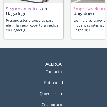
Seguros médicos
en
Empresas de m
Uagadugú
Uagadugú
Presupuestos y consejos para
Los mejores especial
elegir la mejor cobertura médica
mudanzas internacio
en Uagadugú.
Uagadugú.
ACERCA
Contacto
Publicidad
Quiénes somos
Colaboración