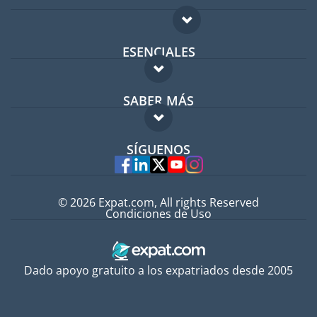
ESENCIALES
Foro para expatriados
SABER MÁS
Guía para expatriados
FAQ
Trabajos en el extranjero
SÍGUENOS
Expertos
© 2026 Expat.com, All rights Reserved
Condiciones de Uso
Dado apoyo gratuito a los expatriados desde 2005