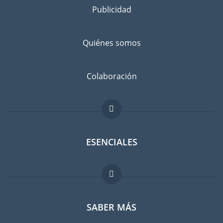
consigo
Publicidad
Separe los bienes que desea llevar a Uagadugú de los que va
a dejar atrás, con un amigo o en un guardamuebles.
Quiénes somos
Infórmese bien: ¿No sería más barato comprar cosas en
Uagadugú en lugar de llevarlas con usted?
Evitar el riesgo de daños
Colaboración
No existe el riesgo cero. Suscribir un seguro contra daños
imprevistos es recomendable. Comparen las tarifas antes de
hacer su elección.
ESENCIALES
Foro para expatriados
SABER MÁS
Guia para expatriados