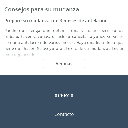
Consejos para su mudanza
Prepare su mudanza con 3 meses de antelación
Puede que tenga que obtener una visa, un permiso de
trabajo, hacer vacunas, o incluso cancelar algunos servicios
con una antelación de varios meses. Haga una lista de lo que
tiene que hacer. Se asegurará el éxito de su mudanza al estar
bien organizado.
Ver más
Elija la buena empresa de mudanzas
Los servicios de una buena empresa de mudanzas son
esenciales para cualquier proyecto de expatriación a
Uagadugú. Los organismos reguladores independientes como
FIDI le permiten tener una idea clara de las empresas de
ACERCA
mudanzas en las cuales usted puede confiar. Los
procedimientos internos de calidad, la variedad de paquetes
de envoltura disponible y una red importante son unas
Contacto
garantías de calidad.
Clasifique y ordene las pertenencias que llevará