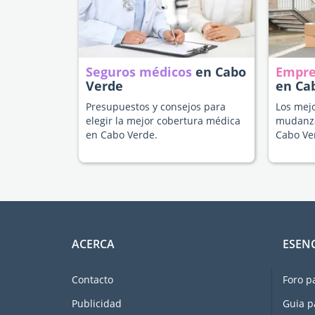
Seguros médicos
en Cabo
Empre
Verde
en Ca
Presupuestos y consejos para
Los mejo
elegir la mejor cobertura médica
mudanza
en Cabo Verde.
Cabo Ve
ACERCA
ESEN
Contacto
Foro p
Publicidad
Guia p