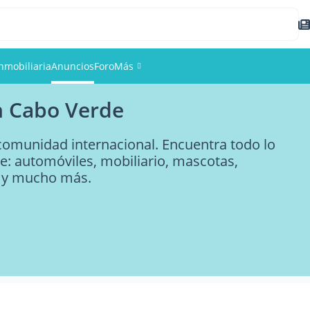
nmobiliaria
Anuncios
Foro
Más
n Cabo Verde
Eventos
comunidad internacional. Encuentra todo lo
Miembros
e: automóviles, mobiliario, mascotas,
, y mucho más.
Fotos