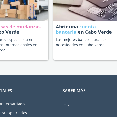
sas de mudanzas
Abrir una
cuenta
bo Verde
bancaria
en Cabo Verde
res especialista en
Los mejores bancos para sus
s internacionales en
necesidades en Cabo Verde.
rde.
CIALES
SABER MÁS
ara expatriados
FAQ
ara expatriados