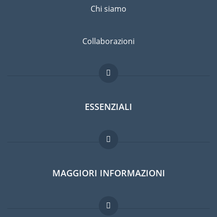
Chi siamo
Collaborazioni
ESSENZIALI
Forum per expat
MAGGIORI INFORMAZIONI
Guida per expat
Lavori all'estero
Domande frequenti