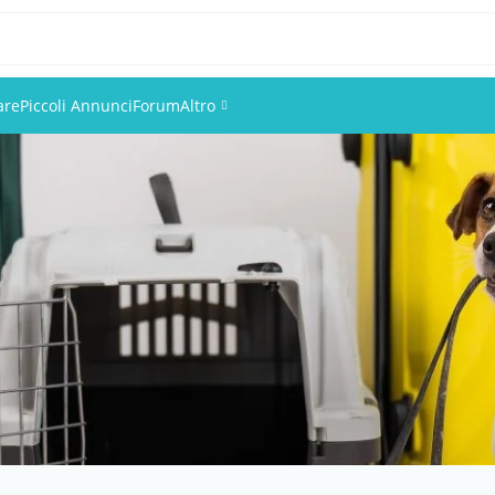
are
Piccoli Annunci
Forum
Altro
Eventi
Utenti
Foto