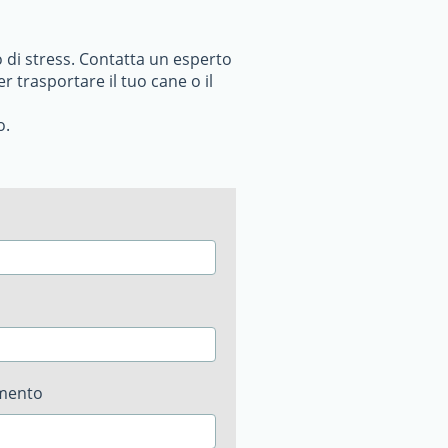
o di stress. Contatta un esperto
r trasportare il tuo cane o il
o.
imento