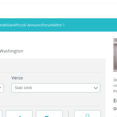
mobiliare
Piccoli Annunci
Forum
Altro
Eventi
 a Washington
Utenti
Foto
Verso
Q
c
Stati Uniti
es
E
o