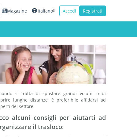
Magazine
Italiano
Accedi
Registrati
English
Español
Français
uando si tratta di spostare grandi volumi o di
oprire lunghe distanze, è preferibile affidarsi ad
perti del settore.
cco alcuni consigli per aiutarti ad
rganizzare il trasloco: