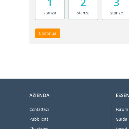
1
2
3
stanza
stanze
stanze
Continua
AZIENDA
ESSEN
Contattaci
Forum 
Pubblicità
Guida 
Chi siamo
Lavori 