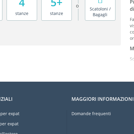
4
5+
P
O
di
Scatoloni /
stanze
stanze
Bagagli
Fa
vi
c
or
M
S
I
co
S
o
ZIALI
MAGGIORI INFORMAZIONI
Or
ri
per expat
Domande frequenti
Pr
per expat
E
u
all'estero