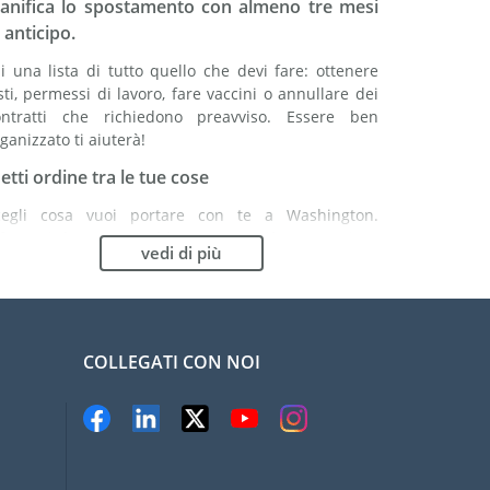
ianifica lo spostamento con almeno tre mesi
 anticipo.
i una lista di tutto quello che devi fare: ottenere
sti, permessi di lavoro, fare vaccini o annullare dei
ontratti che richiedono preavviso. Essere ben
ganizzato ti aiuterà!
etti ordine tra le tue cose
cegli cosa vuoi portare con te a Washington.
nformati bene: potrebbe essere più vantaggioso
vedi di più
mprare alcuni articoli in loco.
cegli la compagnia di traslochi più adatta ad
rganizzare il tuo trasferimento a Washington
COLLEGATI CON NOI
ganismi indipendenti come la FIDI ti aiutano nella
cerca di società di traslochi.
evieni il rischio di danni
liminare il rischio non è possibile quindi
n'assicurazione per danni materiali è altamente