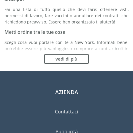
Fai una lista di tutto quello che devi fare: ottenere visti,
permessi di lavoro, fare vaccini o annullare dei contratti che
richiedono preavviso. Essere ben organizzato ti aiuterà!
Metti ordine tra le tue cose
Scegli cosa vuoi portare con te a New York. Informati bene:
potrebbe essere più vantaggioso comprare alcuni articoli in
loco.
vedi di più
Scegli la compagnia di traslochi più adatta ad
organizzare il tuo trasferimento a New York
Organismi indipendenti come la FIDI ti aiutano nella ricerca di
società di traslochi.
AZIENDA
Previeni il rischio di danni
Eliminare il rischio non è possibile quindi un'assicurazione
Contattaci
per danni materiali è altamente raccomandata.
Pubblicità