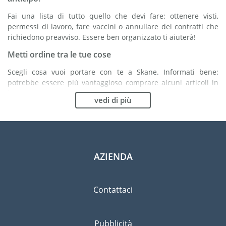
Fai una lista di tutto quello che devi fare: ottenere visti,
permessi di lavoro, fare vaccini o annullare dei contratti che
richiedono preavviso. Essere ben organizzato ti aiuterà!
Metti ordine tra le tue cose
Scegli cosa vuoi portare con te a Skane. Informati bene:
potrebbe essere più vantaggioso comprare alcuni articoli in
loco.
vedi di più
Scegli la compagnia di traslochi più adatta ad
organizzare il tuo trasferimento a Skane
Organismi indipendenti come la FIDI ti aiutano nella ricerca di
società di traslochi.
AZIENDA
Previeni il rischio di danni
Eliminare il rischio non è possibile quindi un'assicurazione
Contattaci
per danni materiali è altamente raccomandata.
Pubblicità