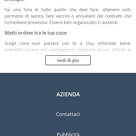
Fai una lista di tutto quello che devi fare: ottenere visti,
permessi di lavoro, fare vaccini o annullare dei contratti che
richiedono preavviso. Essere ben organizzato ti aiuterà!
Metti ordine tra le tue cose
Scegli cosa vuoi portare con te a Cluj. Informati bene:
potrebbe essere più vantaggioso comprare alcuni articoli in
loco.
vedi di più
Scegli la compagnia di traslochi più adatta ad
organizzare il tuo trasferimento a Cluj
Organismi indipendenti come la FIDI ti aiutano nella ricerca di
società di traslochi.
AZIENDA
Previeni il rischio di danni
Eliminare il rischio non è possibile quindi un'assicurazione
Contattaci
per danni materiali è altamente raccomandata.
Pubblicità