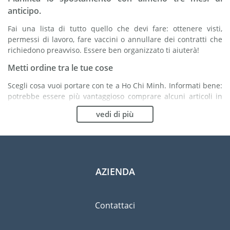
anticipo.
Fai una lista di tutto quello che devi fare: ottenere visti,
permessi di lavoro, fare vaccini o annullare dei contratti che
richiedono preavviso. Essere ben organizzato ti aiuterà!
Metti ordine tra le tue cose
Scegli cosa vuoi portare con te a Ho Chi Minh. Informati bene:
potrebbe essere più vantaggioso comprare alcuni articoli in
loco.
vedi di più
Scegli la compagnia di traslochi più adatta ad
organizzare il tuo trasferimento a Ho Chi Minh
Organismi indipendenti come la FIDI ti aiutano nella ricerca di
società di traslochi.
AZIENDA
Previeni il rischio di danni
Eliminare il rischio non è possibile quindi un'assicurazione
Contattaci
per danni materiali è altamente raccomandata.