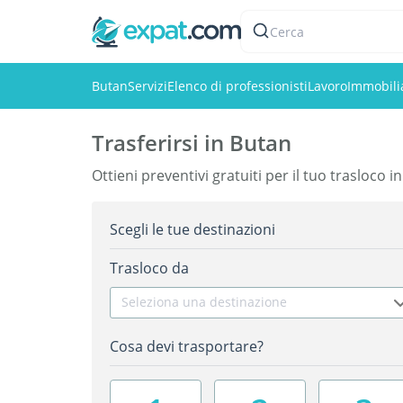
Cerca
Butan
Servizi
Elenco di professionisti
Lavoro
Immobili
Trasferirsi in Butan
Ottieni preventivi gratuiti per il tuo trasloco i
Scegli le tue destinazioni
Trasloco da
Seleziona una destinazione
Cosa devi trasportare?