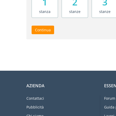
1
2
3
stanza
stanze
stanze
Continua
AZIENDA
ESSEN
Contattaci
Forum 
Pubblicità
Guida 
Chi siamo
Lavori 