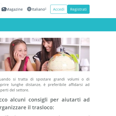
Magazine
Italiano
Accedi
Registrati
English
Español
Français
uando si tratta di spostare grandi volumi o di
oprire lunghe distanze, è preferibile affidarsi ad
perti del settore.
cco alcuni consigli per aiutarti ad
rganizzare il trasloco: