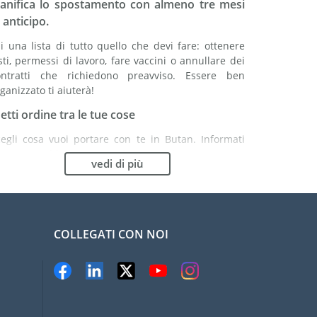
ianifica lo spostamento con almeno tre mesi
 anticipo.
i una lista di tutto quello che devi fare: ottenere
sti, permessi di lavoro, fare vaccini o annullare dei
ontratti che richiedono preavviso. Essere ben
ganizzato ti aiuterà!
etti ordine tra le tue cose
cegli cosa vuoi portare con te in Butan. Informati
ene: potrebbe essere più vantaggioso comprare
vedi di più
cuni articoli in loco.
cegli la compagnia di traslochi più adatta ad
rganizzare il tuo trasferimento in Butan
COLLEGATI CON NOI
ganismi indipendenti come la FIDI ti aiutano nella
cerca di società di traslochi.
evieni il rischio di danni
liminare il rischio non è possibile quindi
n'assicurazione per danni materiali è altamente