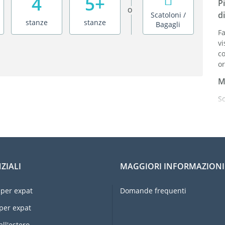
4
5+
P
O
di
Scatoloni /
stanze
stanze
Bagagli
Fa
vi
c
or
M
S
b
al
S
o
ZIALI
MAGGIORI INFORMAZIONI
Or
ri
per expat
Domande frequenti
Pr
per expat
E
u
all'estero