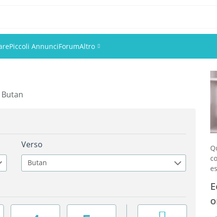
are
Piccoli Annunci
Forum
Altro
Eventi
n Butan
Utenti
Foto
Verso
Q
c
Butan
es
E
o