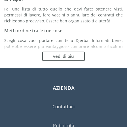
Fai una lista di tutto quello che devi fare: ottenere visti,
permessi di lavoro, fare vaccini o annullare dei contratti che
richiedono preavviso. Essere ben organizzato ti aiuterà!
Metti ordine tra le tue cose
Scegli cosa vuoi portare con te a Djerba. Informati bene:
potrebbe essere più vantaggioso comprare alcuni articoli in
loco.
vedi di più
Scegli la compagnia di traslochi più adatta ad
organizzare il tuo trasferimento a Djerba
Organismi indipendenti come la FIDI ti aiutano nella ricerca di
società di traslochi.
AZIENDA
Previeni il rischio di danni
Eliminare il rischio non è possibile quindi un'assicurazione
Contattaci
per danni materiali è altamente raccomandata.
Pubblicità