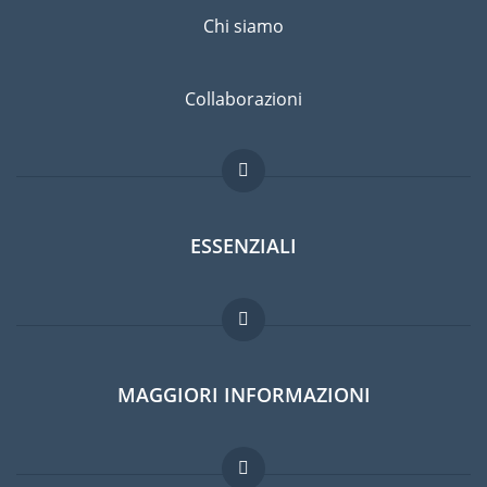
Chi siamo
Collaborazioni
ESSENZIALI
Forum per expat
MAGGIORI INFORMAZIONI
Guida per expat
Lavori all'estero
Domande frequenti