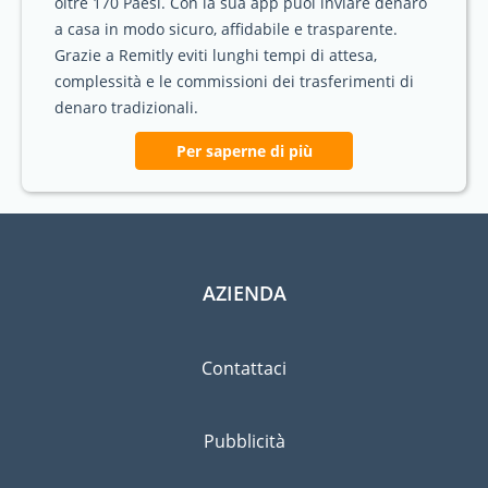
oltre 170 Paesi. Con la sua app puoi inviare denaro
a casa in modo sicuro, affidabile e trasparente.
Grazie a Remitly eviti lunghi tempi di attesa,
complessità e le commissioni dei trasferimenti di
denaro tradizionali.
Per saperne di più
AZIENDA
Contattaci
Pubblicità