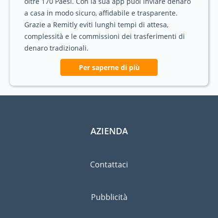
oltre 170 Paesi. Con la sua app puoi inviare denaro
a casa in modo sicuro, affidabile e trasparente.
Grazie a Remitly eviti lunghi tempi di attesa,
complessità e le commissioni dei trasferimenti di
denaro tradizionali.
Per saperne di più
AZIENDA
Contattaci
Pubblicità