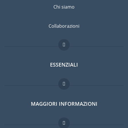
Chi siamo
Collaborazioni
ESSENZIALI
Forum per expat
MAGGIORI INFORMAZIONI
Guida per expat
Lavori all'estero
Domande frequenti