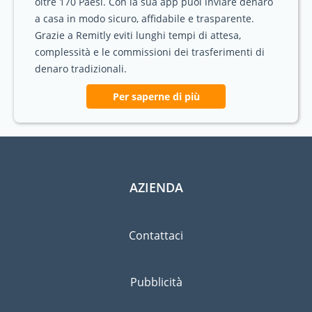
oltre 170 Paesi. Con la sua app puoi inviare denaro
a casa in modo sicuro, affidabile e trasparente.
Grazie a Remitly eviti lunghi tempi di attesa,
complessità e le commissioni dei trasferimenti di
denaro tradizionali.
Per saperne di più
AZIENDA
Contattaci
Pubblicità