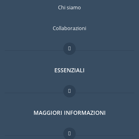
Chi siamo
Collaborazioni
ESSENZIALI
Forum per expat
MAGGIORI INFORMAZIONI
Guida per expat
Lavori all'estero
Domande frequenti